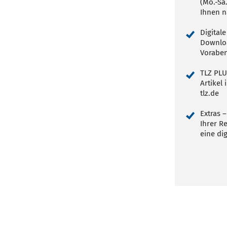
(Mo.-Sa
Ihnen n
Digital
Downloa
Voraben
TLZ PLU
Artikel
tlz.de
Extras –
Ihrer R
eine dig