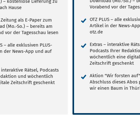
Download (Mo.-So.) – b
.) – kostenlose Lieferung zu
Vorabend vor der Tages
ach Hause
OTZ PLUS – alle exklusi
e Zeitung als E-Paper zum
Artikel in der News-Ap
d (Mo.-So.) – bereits am
otz.de
d vor der Tagesschau lesen
Extras – interaktive Räts
S – alle exklusiven PLUS-
Podcasts Ihrer Redakti
 in der News-App und auf
wöchentlich eine digita
Zeitschrift geschenkt
 interaktive Rätsel, Podcasts
Aktion "Wir forsten auf"
edaktion und wöchentlich
Abschluss dieses Abos 
itale Zeitschrift geschenkt
wir einen Baum in Thür