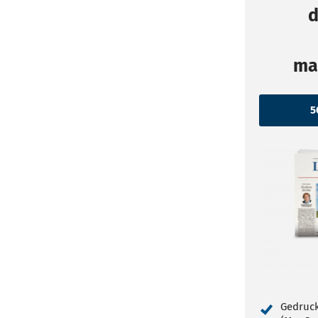
d
ma
Gedruck