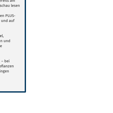
ereits am
schau lesen
ven PLUS-
p und auf
el,
on und
le
 – bei
pflanzen
ingen