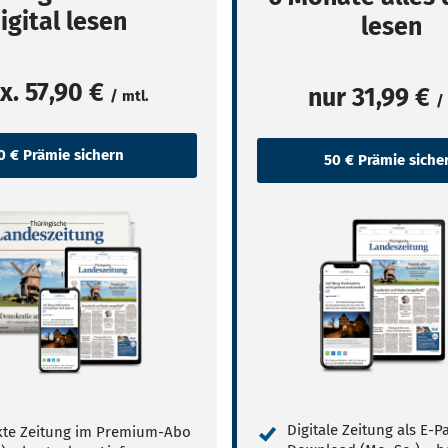
igital lesen
lesen
x.
57,90 €
nur
31,99 €
/ mtl.
/
Digitale Zeitung als E-
te Zeitung im Premium-Abo