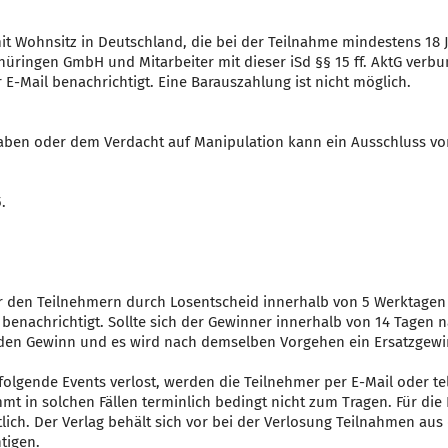
it Wohnsitz in Deutschland, die bei der Teilnahme mindestens 18
Thüringen GmbH und Mitarbeiter mit dieser iSd §§ 15 ff. AktG ve
E-Mail benachrichtigt. Eine Barauszahlung ist nicht möglich.
aben oder dem Verdacht auf Manipulation kann ein Ausschluss vo
.
r den Teilnehmern durch Losentscheid innerhalb von 5 Werktagen
 benachrichtigt. Sollte sich der Gewinner innerhalb von 14 Tagen 
f den Gewinn und es wird nach demselben Vorgehen ein Ersatzgewi
g folgende Events verlost, werden die Teilnehmer per E-Mail oder t
 in solchen Fällen terminlich bedingt nicht zum Tragen. Für die 
tlich. Der Verlag behält sich vor bei der Verlosung Teilnahmen au
tigen.