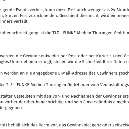
folgende Events verlost, kann diese Frist auch weniger als 24 Stun
, kurzen Frist zurückmelden. Geschieht dies nicht, wird ein neu
nners verfällt.
innbenachrichtigung ist die TLZ - FUNKE Medien Thüringen GmbH nic
 werden die Gewinne entweder per Post oder per Kurier zu den Gew
agtes Unternehmen erfolgt, stellen wir die Sicherheit Ihrer Date
en werden an die angegebene E-Mail-Adresse des Gewinners gesch
der TLZ - FUNKE Medien Thüringen GmbH oder vom Veranstaltungs
alter Gästelisten mit den Vor- und Nachnamen der Gewinner erste
n vorher darüber benachrichtigt und sein Einverständnis eingeho
tergegeben.
bH behält sich das Recht vor, das Gewinnspiel ganz oder zeitwei