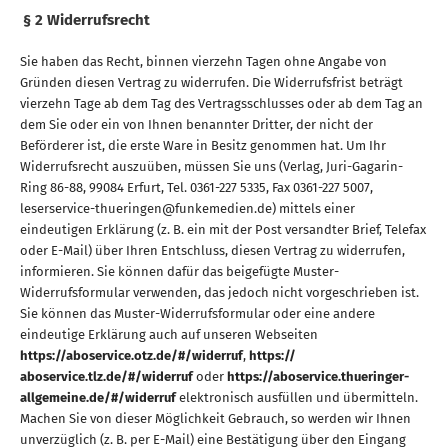
§ 2 Widerrufsrecht
Sie haben das Recht, binnen vierzehn Tagen ohne Angabe von
Gründen diesen Vertrag zu widerrufen. Die Widerrufsfrist beträgt
vierzehn Tage ab dem Tag des Vertragsschlusses oder ab dem Tag an
dem Sie oder ein von Ihnen benannter Dritter, der nicht der
Beförderer ist, die erste Ware in Besitz genommen hat. Um Ihr
Widerrufsrecht auszuüben, müssen Sie uns (Verlag, Juri-Gagarin-
Ring 86-88, 99084 Erfurt, Tel. 0361-227 5335, Fax 0361-227 5007,
leserservice-thueringen@funkemedien.de) mittels einer
eindeutigen Erklärung (z. B. ein mit der Post versandter Brief, Telefax
oder E-Mail) über Ihren Entschluss, diesen Vertrag zu widerrufen,
informieren. Sie können dafür das beigefügte Muster-
Widerrufsformular verwenden, das jedoch nicht vorgeschrieben ist.
Sie können das Muster-Widerrufsformular oder eine andere
eindeutige Erklärung auch auf unseren Webseiten
https://aboservice.otz.de/#/widerruf
,
https://
aboservice.tlz.de/#/widerruf
oder
https://aboservice.thueringer-
allgemeine.de/#/widerruf
elektronisch ausfüllen und übermitteln.
Machen Sie von dieser Möglichkeit Gebrauch, so werden wir Ihnen
unverzüglich (z. B. per E-Mail) eine Bestätigung über den Eingang