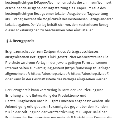
kostenpflichtigen E-Paper-Abonnement stets die an ihrem Wohnort
erscheinende Ausgabe der Tageszeitung als E-Paper. Im Falle des
kostenpflichtigen Bezugs einer lokalen Ausgabe der Tageszeitung
als E-Paper, besteht die Möglichkeit des kostenlosen Bezugs anderer
Lokalausgaben. Der Verlag behält sich vor, den kostenlosen Bezug
dieser Lokalausgaben zu beschränken oder einzustellen.
§ 4 Bezugspreis
Es gilt zunächst der zum Zeitpunkt des Vertragsabschlusses
ausgewiesenen Bezugspreis inkl. gesetzlicher Mehrwertsteuer. Die
Preisliste wird vom Verlag in der jeweils gültigen Form auf seinen
Internet-Seiten zur Verfügung gestellt (https://aboshop.thueringer-
allgemeine.de/; https://aboshop.otz.de/; https://aboshop.tlz.de/)
oder kann in der Geschäftsstelle des Verlages eingesehen werden.
Der Bezugspreis kann vom Verlag in Form der Reduzierung und
Erhöhung an die Entwicklung der Produktions- und
Herstellungskosten nach billigem Ermessen angepasst werden. Die
Ankündigung erfolgt durch Bekanntgabe gegenüber dem Kunden
z.B. in der Zeitung und der Veröffentlichung im E-Paper. Bei einer
Erhöhung des Bezugspreises um mehr als 5 % steht dem Kunden die