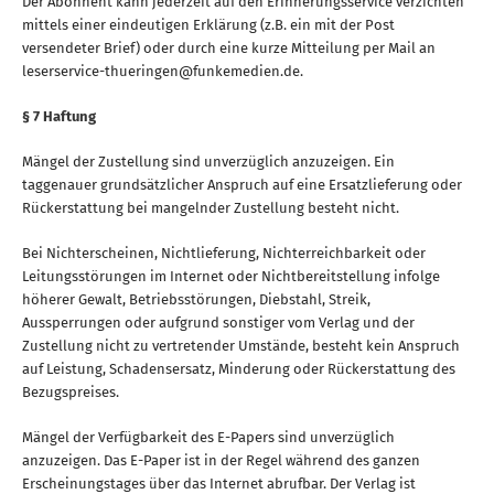
Der Abonnent kann jederzeit auf den Erinnerungsservice verzichten
mittels einer eindeutigen Erklärung (z.B. ein mit der Post
versendeter Brief) oder durch eine kurze Mitteilung per Mail an
leserservice-thueringen@funkemedien.de.
§ 7 Haftung
Mängel der Zustellung sind unverzüglich anzuzeigen. Ein
taggenauer grundsätzlicher Anspruch auf eine Ersatzlieferung oder
Rückerstattung bei mangelnder Zustellung besteht nicht.
Bei Nichterscheinen, Nichtlieferung, Nichterreichbarkeit oder
Leitungsstörungen im Internet oder Nichtbereitstellung infolge
höherer Gewalt, Betriebsstörungen, Diebstahl, Streik,
Aussperrungen oder aufgrund sonstiger vom Verlag und der
Zustellung nicht zu vertretender Umstände, besteht kein Anspruch
auf Leistung, Schadensersatz, Minderung oder Rückerstattung des
Bezugspreises.
Mängel der Verfügbarkeit des E-Papers sind unverzüglich
anzuzeigen. Das E-Paper ist in der Regel während des ganzen
Erscheinungstages über das Internet abrufbar. Der Verlag ist