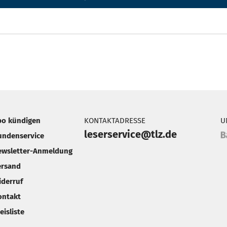
bo kündigen
KONTAKTADRESSE
U
leserservice@tlz.de
undenservice
ewsletter-Anmeldung
ersand
iderruf
ontakt
eisliste